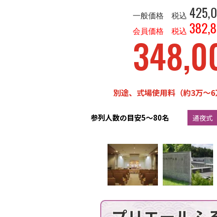
425,
一般価格 税込
382,
会員価格 税込
348,0
別途、式場使用料（約3万〜6
参列人数の目安
5〜80名
通夜式