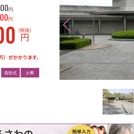
000
円
800
円
00
(税抜)
円
万）がかかります。
告別式
火葬