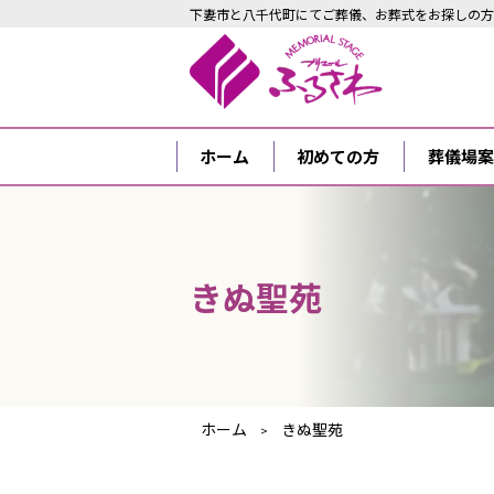
下妻市と八千代町にてご葬儀、お葬式をお探しの方
ホーム
初めての方
葬儀場案
きぬ聖苑
ホーム
きぬ聖苑
>