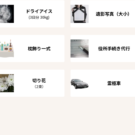
ドライアイス
遺影写真（大小）
(3日分 30kg)
枕飾り一式
役所手続き代行
切り花
霊柩車
（2束）