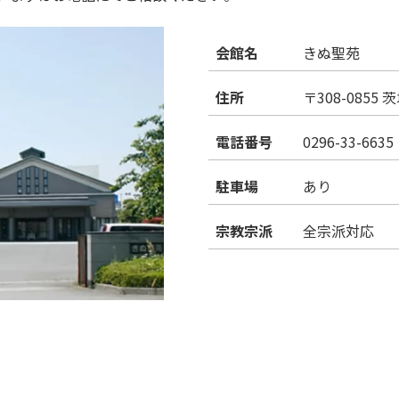
会館名
きぬ聖苑
住所
〒308-0855
電話番号
0296-33-6635
駐車場
あり
宗教宗派
全宗派対応