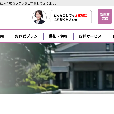
にお手頃なプランをご用意しております。
安置室
どんなことでも
お気軽に
完備
ご相談ください!!
内
お葬式プラン
供花・供物
各種サービス